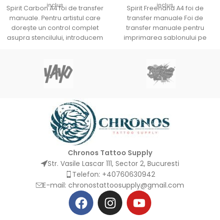
inclus
inclus
Spirit Carbon A4 foi de transfer
Spirit Freehand A4 foi de
manuale. Pentru artistul care
transfer manuale Foi de
dorește un control complet
transfer manuale pentru
asupra stencilului, introducem
imprimarea sablonului pe
Spirit standard Tattoo
piele/Foi de stencil pentru
imprimarea
Chronos Tattoo Supply
Str. Vasile Lascar 111, Sector 2, Bucuresti
Telefon: +40760630942
E-mail:
chronostattoosupply@gmail.com