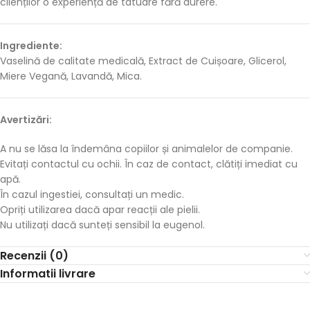
clienților o experiență de tatuare fără durere.
Ingrediente:
Vaselină de calitate medicală, Extract de Cuișoare, Glicerol,
Miere Vegană, Lavandă, Mica.
Avertizări:
A nu se lăsa la îndemâna copiilor și animalelor de companie.
Evitați contactul cu ochii. În caz de contact, clătiți imediat cu
apă.
În cazul ingestiei, consultați un medic.
Opriți utilizarea dacă apar reacții ale pielii.
Nu utilizați dacă sunteți sensibil la eugenol.
Recenzii (0)
Informatii livrare