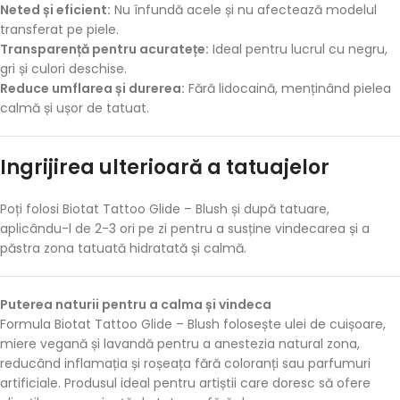
Neted și eficient:
Nu înfundă acele și nu afectează modelul
transferat pe piele.
Transparență pentru acuratețe:
Ideal pentru lucrul cu negru,
gri și culori deschise.
Reduce umflarea și durerea:
Fără lidocaină, menținând pielea
calmă și ușor de tatuat.
Ingrijirea ulterioară a tatuajelor
Poți folosi Biotat Tattoo Glide – Blush și după tatuare,
aplicându-l de 2-3 ori pe zi pentru a susține vindecarea și a
păstra zona tatuată hidratată și calmă.
Puterea naturii pentru a calma și vindeca
Formula Biotat Tattoo Glide – Blush folosește ulei de cuișoare,
miere vegană și lavandă pentru a anestezia natural zona,
reducând inflamația și roșeața fără coloranți sau parfumuri
artificiale. Produsul ideal pentru artiștii care doresc să ofere