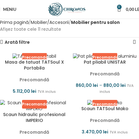
0
MENIU
0,00
LE
Prima pagină
Mobilier/Accesorii
Mobilier pentru salon
Afișez toate cele 11 rezultate
Arată filtre
Precomanda
Precomanda
Masa de tatuat TATSoul X
Pat pliabil UNISTAR
Portabila
Precomandă
Precomandă
860,00
lei
–
880,00
lei
TVA
5.112,00
lei
TVA inclus
inclus
Precomanda
Precomanda
Scaun TATSoul Mako
Scaun hidraulic profesional
IMPERIO
Precomandă
3.470,00
lei
Precomandă
TVA inclus