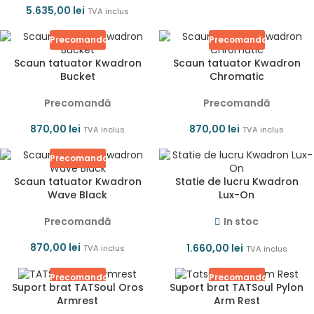
5.635,00
lei
TVA inclus
Precomanda
Precomanda
Scaun tatuator Kwadron
Scaun tatuator Kwadron
Bucket
Chromatic
Precomandă
Precomandă
870,00
lei
870,00
lei
TVA inclus
TVA inclus
Precomanda
Scaun tatuator Kwadron
Statie de lucru Kwadron
Wave Black
Lux-On
Precomandă
In stoc
870,00
lei
1.660,00
lei
TVA inclus
TVA inclus
Precomanda
Precomanda
Suport brat TATSoul Oros
Suport brat TATSoul Pylon
Armrest
Arm Rest