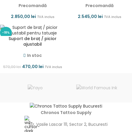
Precomandă
Precomandă
2.850,00
lei
2.545,00
lei
TVA inclus
TVA inclus
-18%
Suport de braț / picior
ajustabil
In stoc
470,00
lei
570,00
lei
TVA inclus
Chronos Tattoo Supply
Str. Vasile Lascar 111, Sector 2, Bucuresti