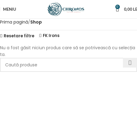
0
MENIU
0,00
LE
Prima pagină
Shop
FK Irons
Resetare filtre
Nu a fost găsit niciun produs care să se potrivească cu selecția
ta.