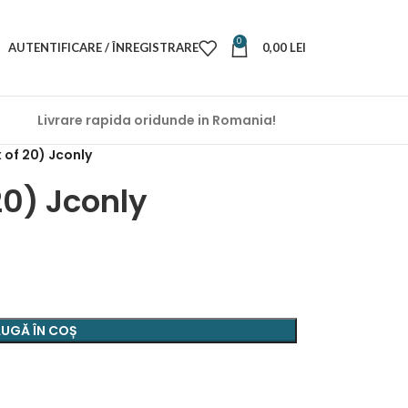
0
AUTENTIFICARE / ÎNREGISTRARE
0,00
LEI
Livrare rapida oridunde in Romania!
 of 20) Jconly
20) Jconly
UGĂ ÎN COȘ