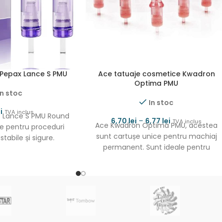
Pepax Lance S PMU
Ace tatuaje cosmetice Kwadron
Optima PMU
In stoc
In stoc
i
TVA inclus
® Lance S PMU Round
6,70
lei
–
6,77
lei
TVA inclus
Ace Kwadron Optima PMU, acestea
te pentru proceduri
sunt cartușe unice pentru machiaj
stabile și sigure.
permanent. Sunt ideale pentru
materiale premium
elemente și detalii. Conceput pentru
lucrări