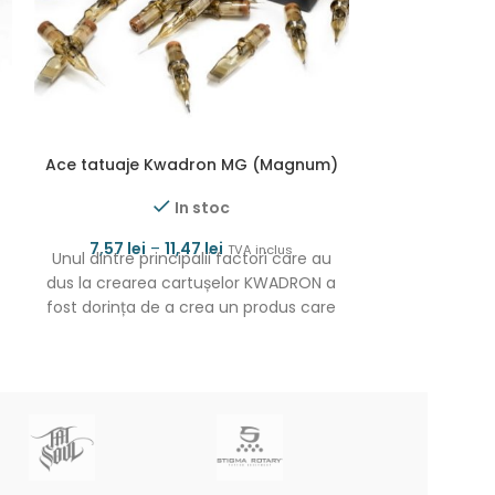
Ace tatuaje Kwadron MG (Magnum)
Ace tatuaj
In stoc
7,57
lei
–
11,47
lei
TVA inclus
Unul dintre principalii factori care au
6,47
lei
Kwadron RL, 
dus la crearea cartușelor KWADRON a
acesta este
fost dorința de a crea un produs care
înalt nivel 
omeni