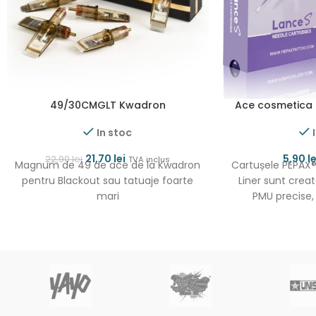
49/30CMGLT Kwadron
Ace cosmetica 
In stoc
21,70
lei
5,90
le
22,90
lei
TVA inclus
Magnum de 49 de ace de la Kwadron
Cartușele PEPAX
pentru Blackout sau tatuaje foarte
Liner sunt crea
mari
PMU precise, 
Realizate din 