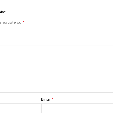
nly”
*
nt marcate cu
*
Email