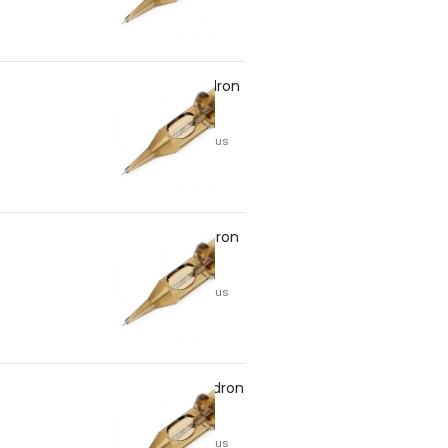
11RS/30 – Kwadron
7,57
lei
TVA inclus
11RS/35 – Kwadron
7,57
lei
TVA inclus
13RS/30 – Kwadron
8,27
lei
TVA inclus