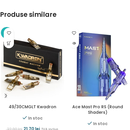
Produse similare
-5%
49/30CMGLT Kwadron
Ace Mast Pro RS (Round
Shaders)
In stoc
In stoc
21,70
lei
22,90
lei
TVA inclus