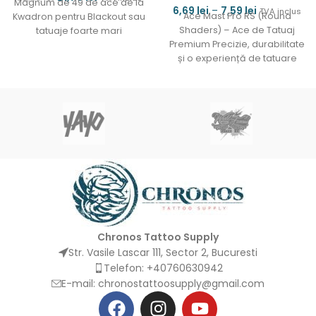
Magnum de 49 de ace de la
6,69
lei
–
7,59
lei
TVA inclus
Ace Mast Pro RS (Round
Kwadron pentru Blackout sau
Shaders) – Ace de Tatuaj
tatuaje foarte mari
Premium Precizie, durabilitate
și o experiență de tatuare
fără cusur
Chronos Tattoo Supply
Str. Vasile Lascar 111, Sector 2, Bucuresti
Telefon: +40760630942
E-mail:
chronostattoosupply@gmail.com