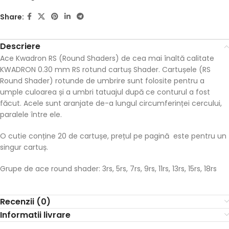
Share:
Descriere
Ace Kwadron RS (Round Shaders) de cea mai înaltă calitate
KWADRON 0.30 mm RS rotund cartuș Shader. Cartușele (RS
Round Shader) rotunde de umbrire sunt folosite pentru a
umple culoarea și a umbri tatuajul după ce conturul a fost
făcut. Acele sunt aranjate de-a lungul circumferinței cercului,
paralele între ele.
O cutie conține 20 de cartușe, prețul pe pagină este pentru un
singur cartuș.
Grupe de ace round shader: 3rs, 5rs, 7rs, 9rs, 11rs, 13rs, 15rs, 18rs
Recenzii (0)
Informatii livrare