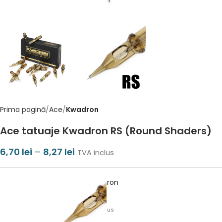
Prima pagină
Ace
Kwadron
Ace tatuaje Kwadron RS (Round Shaders)
6,70
lei
–
8,27
lei
TVA inclus
3RS/25 – Kwadron
6,70
lei
TVA inclus