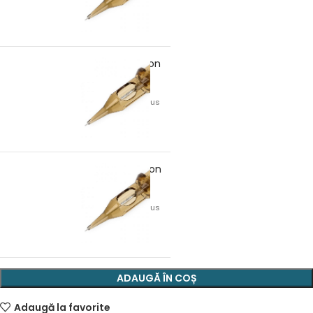
15RS/35 Kwadron
8,27
lei
TVA inclus
18RS/35 Kwadron
8,27
lei
TVA inclus
ADAUGĂ ÎN COȘ
Adaugă la favorite