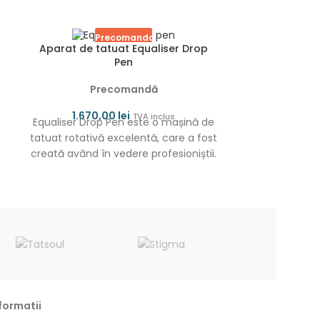
Precomanda
P
Aparat de tatuat Equaliser Drop
Aparat de
Pen
Precomandă
P
1.670,00
lei
2.070
TVA inclus
Equaliser Drop Pen este o mașină de
EQUALISER N
tatuat rotativă excelentă, care a fost
cama(strok
creată având în vedere profesioniștii.
4.0mm Setul
Designul său
baterii, 2 m
formatii