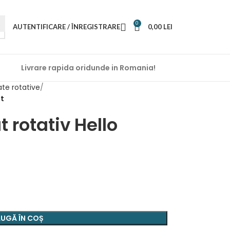
0
AUTENTIFICARE / ÎNREGISTRARE
0,00
LEI
Livrare rapida oridunde in Romania!
te rotative
et
 rotativ Hello
UGĂ ÎN COȘ