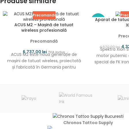
Produse similare
Precomanda
Pre
Aparat de tatua
-5%
ACUS M2 – Mașină de tatuat
X
wireless profesională
Pre
Precomandă
4.3
4.570,00
lei
Spektra Xion 
6.737,00
lei
TVA inclus
ACUS M2 este noua generație de
motor puternic 
mașini de tatuat wireless, proiectată
special de FK Iro
și fabricată în Germania pentru
ce
artiștii care caută performanță,
Chronos Tattoo Supply