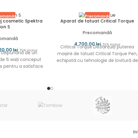
comanda
Precomanda
j cosmetic Spektra
Aparat de tatuat Critical Torque
ion S
Precomandă
comandă
4.700,00
lei
TVA inclus
Critical Torque Dezlănțuiți puterea
20,00
lei
TVA inclus
S Dispunând de un
mașinii de tatuat Critical Torque Pen,
de 6 wați conceput
echipată cu tehnologie de lovitură de
ns pentru a satisface
precizie, amortizare a vibrațiilor
rințele
In