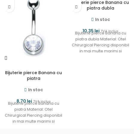
Bijuterie pierce Banana cu
piatra dubla
In stoc
10,35
lei
TVA inclus
Bijuterie pierce Banana cu
piatra dubla Material: Otel
Chirurgical Piercing disponibil
in mai multe marimi si
modele.
Bijuterie pierce Banana cu
piatra
In stoc
8,70
lei
TVA inclus
Bijuterie pierce Banana cu
piatra Material: Otel
Chirurgical Piercing disponibil
in mai multe marimi si
modele.