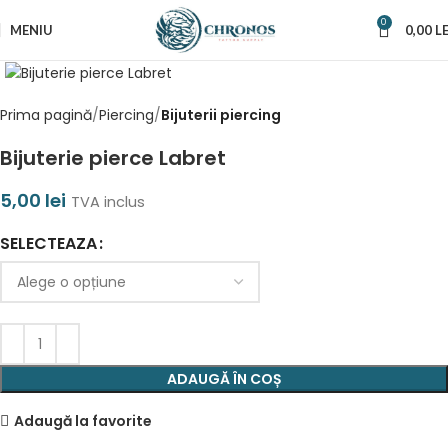
0
MENIU
0,00
LE
Prima pagină
Piercing
Bijuterii piercing
Bijuterie pierce Labret
5,00
lei
TVA inclus
SELECTEAZA
ADAUGĂ ÎN COȘ
Adaugă la favorite