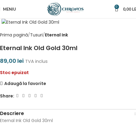
0
MENIU
0,00
LE
Prima pagină
Tusuri
Eternal Ink
Eternal Ink Old Gold 30ml
89,00
lei
TVA inclus
Stoc epuizat
Adaugă la favorite
Share:
Descriere
Eternal Ink Old Gold 30ml