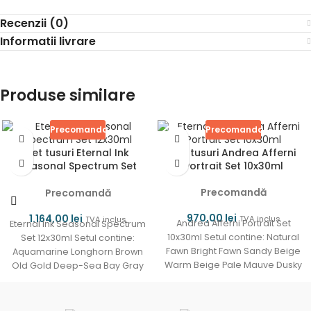
Recenzii (0)
Informatii livrare
Produse similare
Precomanda
Precomanda
Set tusuri Eternal Ink
Set tusuri Andrea Afferni
Seasonal Spectrum Set
Portrait Set 10x30ml
12x30ml
Precomandă
Precomandă
970,00
lei
1.164,00
lei
TVA inclus
TVA inclus
Andrea Afferni Portrait Set
Eternal Ink Seasonal Spectrum
10x30ml Setul contine: Natural
Set 12x30ml Setul contine:
Fawn Bright Fawn Sandy Beige
Aquamarine Longhorn Brown
Warm Beige Pale Mauve Dusky
Old Gold Deep-Sea Bay Gray
Mauve Light
Grape Leaf Cold Steel