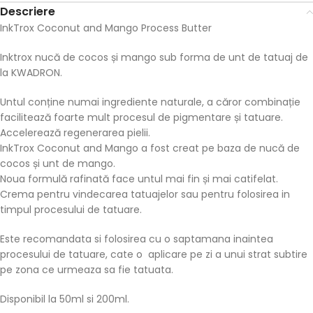
Descriere
InkTrox Coconut and Mango Process Butter
Inktrox nucă de cocos și mango sub forma de unt de tatuaj de
la KWADRON.
Untul conține numai ingrediente naturale, a căror combinație
facilitează foarte mult procesul de pigmentare și tatuare.
Accelerează regenerarea pielii.
InkTrox Coconut and Mango a fost creat pe baza de nucă de
cocos și unt de mango.
Noua formulă rafinată face untul mai fin și mai catifelat.
Crema pentru vindecarea tatuajelor sau pentru folosirea in
timpul procesului de tatuare.
Este recomandata si folosirea cu o saptamana inaintea
procesului de tatuare, cate o aplicare pe zi a unui strat subtire
pe zona ce urmeaza sa fie tatuata.
Disponibil la 50ml si 200ml.