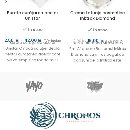
Burete curățarea acelor
Crema tatuaje cosmetice
Unistar
Inktrox Diamond
Strawberry 5ml
In stoc
In stoc
2,50
lei
–
42,00
lei
15,00
lei
TVA inclus
17,00
lei
TVA inclus
Burete curățarea acelor
Inktrox Diamond Strawberry
Unistar O nouă soluție ideală
5ml Aftercare Balsamul Inktrox
pentru curățarea acelor care
Diamond cu miros bogat de
vă va simplifica foarte mult
căpșuni de la Inktrox este
munca. Nu lasă
perfect pentru utilizare