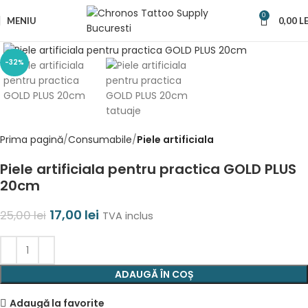
0
MENIU
0,00
LE
-32%
Prima pagină
Consumabile
Piele artificiala
Piele artificiala pentru practica GOLD PLUS
20cm
17,00
lei
25,00
lei
TVA inclus
ADAUGĂ ÎN COȘ
Adaugă la favorite