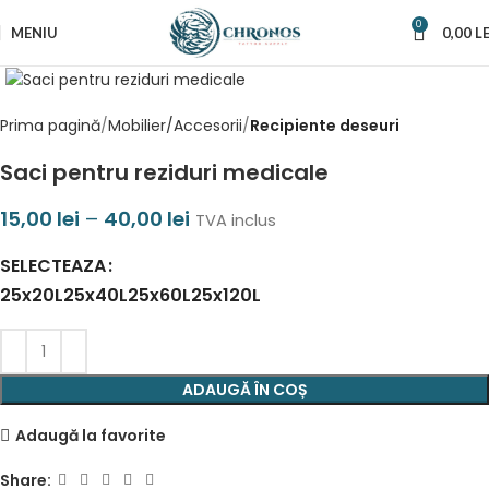
0
MENIU
0,00
LE
Prima pagină
Mobilier/Accesorii
Recipiente deseuri
Saci pentru reziduri medicale
15,00
lei
–
40,00
lei
TVA inclus
SELECTEAZA
25x20L
25x40L
25x60L
25x120L
ADAUGĂ ÎN COȘ
Adaugă la favorite
Share: