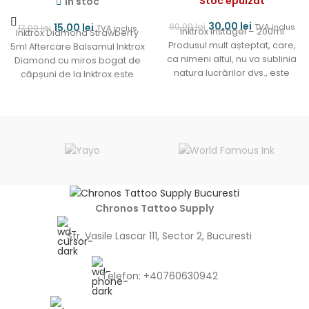
Stoc epuizat
In stoc
30,00
lei
60,00
lei
15,00
lei
TVA inclus
17,00
lei
TVA inclus
Inktrox Instagel – 200ml
Inktrox Diamond Strawberry
Produsul mult așteptat, care,
5ml Aftercare Balsamul Inktrox
ca nimeni altul, nu va sublinia
Diamond cu miros bogat de
natura lucrărilor dvs., este
căpșuni de la Inktrox este
acum disponibil.
perfect pentru utilizare
Chronos Tattoo Supply
Str. Vasile Lascar 111, Sector 2, Bucuresti
Telefon: +40760630942