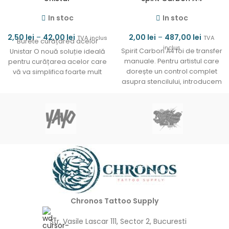
In stoc
In stoc
2,50
lei
–
42,00
lei
2,00
lei
–
487,00
lei
TVA inclus
TVA
Burete curățarea acelor
inclus
Spirit Carbon A4 foi de transfer
Unistar O nouă soluție ideală
manuale. Pentru artistul care
pentru curățarea acelor care
dorește un control complet
vă va simplifica foarte mult
asupra stencilului, introducem
munca. Nu lasă
Spirit standard Tattoo
Chronos Tattoo Supply
Str. Vasile Lascar 111, Sector 2, Bucuresti