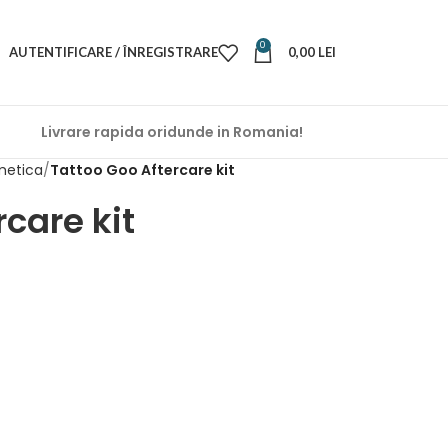
0
AUTENTIFICARE / ÎNREGISTRARE
0,00
LEI
Livrare rapida oridunde in Romania!
etica
Tattoo Goo Aftercare kit
care kit