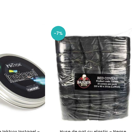
-7%
 Inktrox Instagel –
Huse de pat cu elastic – Negre