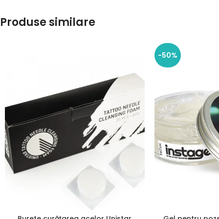
Produse similare
-50%
Burete curățarea acelor Unistar
Gel pentru poze