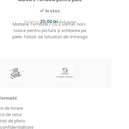
GO
In stoc
20,00
lei
23,00
lei
TVA inclus
Markere Tombow / cu 2 vârfuri, non-
35,00
lei
Piele artifici
toxice pentru pictura și schițarea pe
PLUS A4 Pie
piele. Folosit de tatuatori din întreaga
practica t
lume. Chiar dacă
30x21cm. gr
Chr
formatii
ca de livrare
ica de retur
tati de plata
 confidentialitate