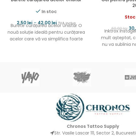
2
In stoc
Stoc
2,50
lei
–
42,00
lei
TVA inclus
Burete curățarea acelor Unistar O
30
60,00
lei
Inktrox Instage
nouă soluție ideală pentru curățarea
mult așteptat, c
acelor care vă va simplifica foarte
nu va sublinia na
mult munca. Nu lasă
este acum
Chronos Tattoo Supply
Str. Vasile Lascar 111, Sector 2, Bucuresti