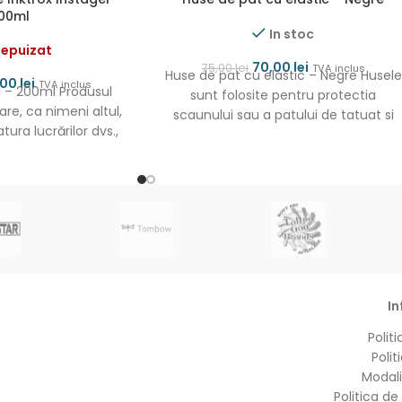
00ml
In stoc
 epuizat
70,00
lei
75,00
lei
TVA inclus
Huse de pat cu elastic – Negre Husele
,00
lei
TVA inclus
l – 200ml Produsul
sunt folosite pentru protectia
are, ca nimeni altul,
scaunului sau a patului de tatuat si
tura lucrărilor dvs.,
au
 disponibil.
In
Politi
Polit
Modali
Politica de