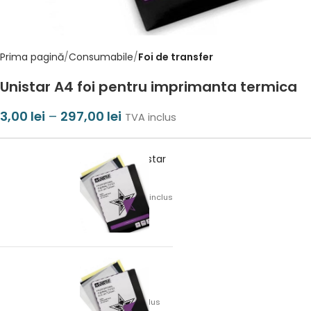
Prima pagină
Consumabile
Foi de transfer
Unistar A4 foi pentru imprimanta termica
3,00
lei
–
297,00
lei
TVA inclus
Set 100 Foi Unistar
297,00
lei
TVA inclus
Foaie Unistar
3,00
lei
TVA inclus