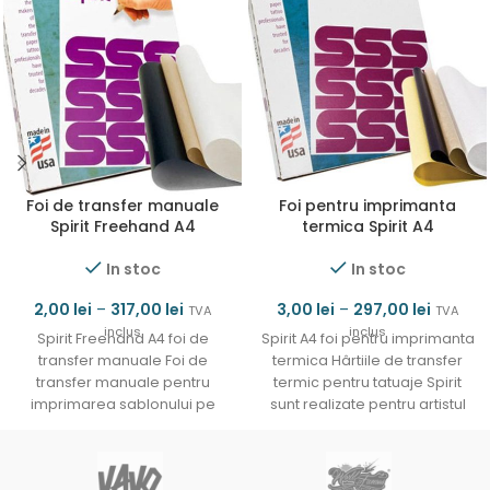
Foi de transfer manuale
Foi pentru imprimanta
Spirit Freehand A4
termica Spirit A4
In stoc
In stoc
2,00
lei
–
317,00
lei
3,00
lei
–
297,00
lei
TVA
TVA
inclus
inclus
Spirit Freehand A4 foi de
Spirit A4 foi pentru imprimanta
transfer manuale Foi de
termica Hârtiile de transfer
transfer manuale pentru
termic pentru tatuaje Spirit
imprimarea sablonului pe
sunt realizate pentru artistul
piele/Foi de stencil pentru
profesionist. De la
imprimarea