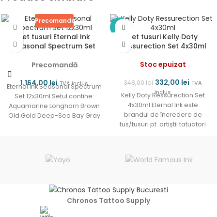
Precomanda
-5%
Set tusuri Eternal Ink
Set tusuri Kelly Doty
Seasonal Spectrum Set
Ressurection Set 4x30ml
12x30ml
Stoc epuizat
Precomandă
332,00
lei
1.164,00
lei
348,00
lei
TVA
TVA inclus
Eternal Ink Seasonal Spectrum
inclus
Kelly Doty Ressurection Set
Set 12x30ml Setul contine:
4x30ml Eternal Ink este
Aquamarine Longhorn Brown
brandul de încredere de
Old Gold Deep-Sea Bay Gray
tus/tusuri pt. artiștii tatuatori
Grape Leaf Cold Steel
din întreaga lume. Eternal
Chronos Tattoo Supply