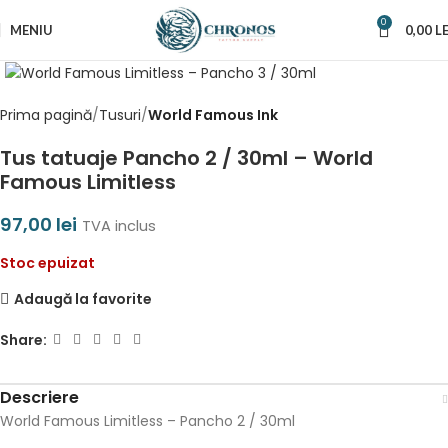
0
MENIU
0,00
LE
Prima pagină
Tusuri
World Famous Ink
Tus tatuaje Pancho 2 / 30ml – World
Famous Limitless
97,00
lei
TVA inclus
Stoc epuizat
Adaugă la favorite
Share:
Descriere
World
Famous
Limitless
–
Pancho
2 / 30ml