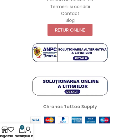
Termeni si conditii
Contact
Blog
RETUR ONLINE
Chronos Tattoo Supply
0
agazin
Lista de dorințe
Contul meu
Coș