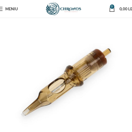
0
MENIU
0,00
LE