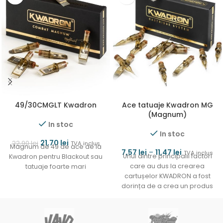
49/30CMGLT Kwadron
Ace tatuaje Kwadron MG
(Magnum)
In stoc
In stoc
21,70
lei
22,90
lei
TVA inclus
Magnum de 49 de ace de la
7,57
lei
–
11,47
lei
TVA inclus
Unul dintre principalii factori
Kwadron pentru Blackout sau
care au dus la crearea
tatuaje foarte mari
cartușelor KWADRON a fost
dorința de a crea un produs
care