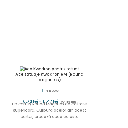
Ace tatuaje Kwadron RM (Round
Ace tatuaje
Magnums)
Magnums
In stoc
6,70
lei
–
11,47
lei
6,70
lei
TVA inclus
Un cartuș Round Magnum de calitate
Un cartuș 
superioară. Curbura acelor din acest
Taper de calit
cartuș creează ceea ce este
acelor din ac
cunoscut sub numele de
ce es