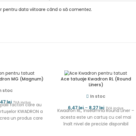
or pentru data viitoare când o să comentez.
adron MG (Magnum)
Ace tatuaje Kwadron RL (Round
Liners)
n stoc
In stoc
1,47
lei
TVA inclus
ipalii factori care au
6,47
lei
–
8,27
lei
TVA inclus
Kwadron RL, înseamnă Round Liner –
artușelor KWADRON a
acesta este un cartuș cu cel mai
 crea un produs care
înalt nivel de precizie disponibil
omenirii, permițând