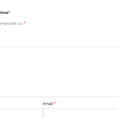
blime”
*
nt marcate cu
*
Email