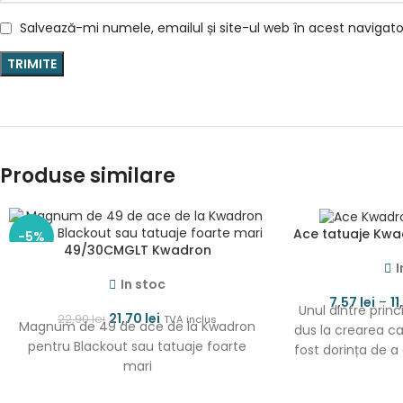
Salvează-mi numele, emailul și site-ul web în acest navigat
Produse similare
Ace tatuaje Kw
-5%
49/30CMGLT Kwadron
I
In stoc
7,57
lei
–
1
Unul dintre princ
21,70
lei
22,90
lei
TVA inclus
Magnum de 49 de ace de la Kwadron
dus la crearea c
pentru Blackout sau tatuaje foarte
fost dorința de a
mari