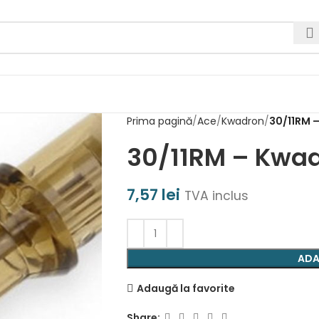
Prima pagină
Ace
Kwadron
30/11RM 
30/11RM – Kwad
7,57
lei
TVA inclus
ADA
Adaugă la favorite
Share: