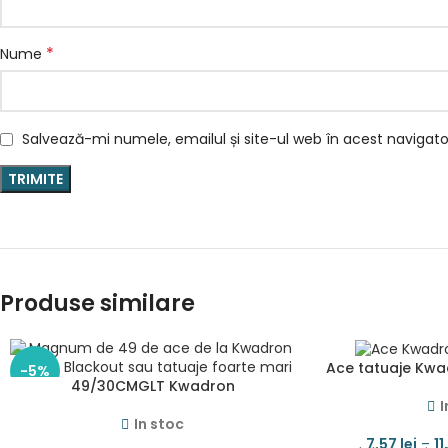
*
Nume
Salvează-mi numele, emailul și site-ul web în acest navigat
Produse similare
Ace tatuaje Kw
-5%
49/30CMGLT Kwadron
I
In stoc
7,57
lei
–
1