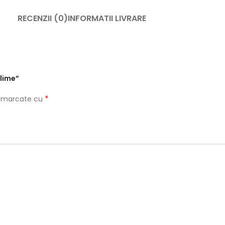
RECENZII (0)
INFORMATII LIVRARE
blime”
*
nt marcate cu