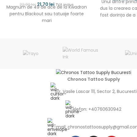
Unul dintre princ
21,70
lei
22,90
lei
TVA inclus
Magnum de 49 de ace de la Kwadron
dus la crearea c
pentru Blackout sau tatuaje foarte
fost dorința de a
mari
Chronos Tattoo Supply
Str. Vasile Lascar 111, Sector 2, Bucuresti
Telefon: +40760630942
E-mail:
chronostattoosupply@gmail.c