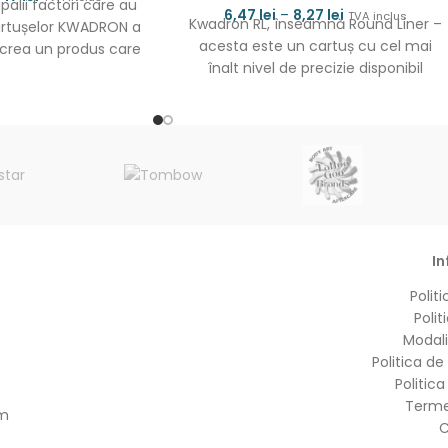
ipalii factori care au
6,47
lei
–
8,27
lei
TVA inclus
Kwadron RL, înseamnă Round Liner –
artușelor KWADRON a
acesta este un cartuș cu cel mai
 crea un produs care
înalt nivel de precizie disponibil
omenirii, permițând
In
Politi
Polit
Modali
Politica de
Politic
Termen
om
C