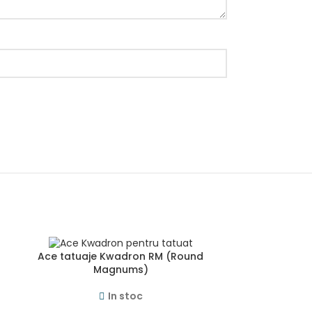
Ace tatuaje Kwadron RM (Round
Ace tatuaje
Magnums)
Magnums
In stoc