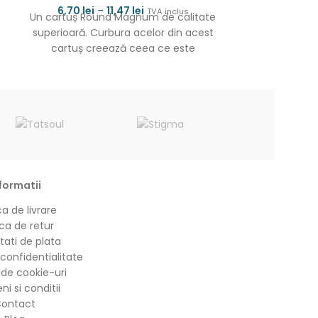
6,70
lei
–
11,47
lei
6,70
lei
TVA inclus
Un cartuș Round Magnum de calitate
Un cartuș 
superioară. Curbura acelor din acest
Taper de calit
cartuș creează ceea ce este
acelor din ac
cunoscut sub numele de
ce es
formatii
ca de livrare
ica de retur
tati de plata
 confidentialitate
a de cookie-uri
i si conditii
ontact