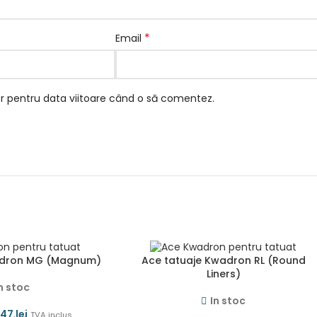
*
Email
or pentru data viitoare când o să comentez.
adron MG (Magnum)
Ace tatuaje Kwadron RL (Round
Liners)
n stoc
In stoc
1,47
lei
TVA inclus