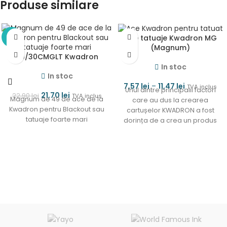
Produse similare
Ace tatuaje Kwadron MG
-5%
(Magnum)
49/30CMGLT Kwadron
In stoc
In stoc
7,57
lei
–
11,47
lei
TVA inclus
Unul dintre principalii factori
21,70
lei
22,90
lei
TVA inclus
Magnum de 49 de ace de la
care au dus la crearea
Kwadron pentru Blackout sau
cartușelor KWADRON a fost
tatuaje foarte mari
dorința de a crea un produs
care