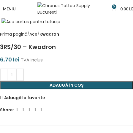
0
MENIU
0,00
LE
Prima pagină
Ace
Kwadron
3RS/30 – Kwadron
6,70
lei
TVA inclus
ADAUGĂ ÎN COȘ
Adaugă la favorite
Share: