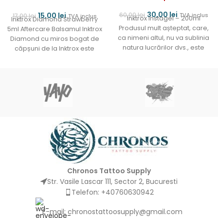
30,00
lei
60,00
lei
15,00
lei
TVA inclus
17,00
lei
TVA inclus
Inktrox Instagel – 200ml
Inktrox Diamond Strawberry
Produsul mult așteptat, care,
5ml Aftercare Balsamul Inktrox
ca nimeni altul, nu va sublinia
Diamond cu miros bogat de
natura lucrărilor dvs., este
căpșuni de la Inktrox este
acum disponibil.
perfect pentru utilizare
Chronos Tattoo Supply
Str. Vasile Lascar 111, Sector 2, Bucuresti
Telefon: +40760630942
E-mail:
chronostattoosupply@gmail.com