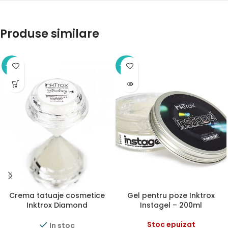
Produse similare
-12%
-50%
Crema tatuaje cosmetice
Gel pentru poze Inktrox
Inktrox Diamond
Instagel – 200ml
Strawberry 5ml
Stoc epuizat
In stoc