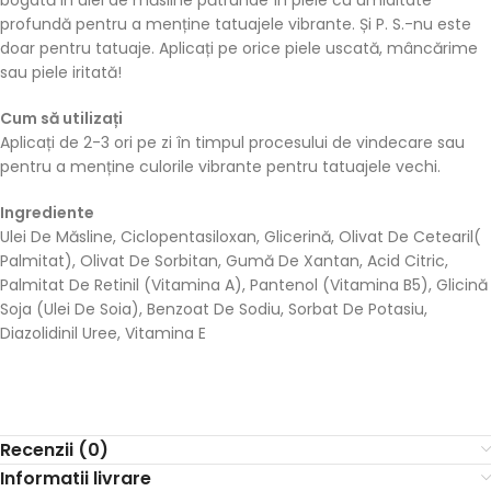
bogată in ulei de măsline pătrunde în piele cu umiditate
profundă pentru a menține tatuajele vibrante. Și P. S.-nu este
doar pentru tatuaje. Aplicați pe orice piele uscată, mâncărime
sau piele iritată!
Cum să utilizați
Aplicați de 2-3 ori pe zi în timpul procesului de vindecare sau
pentru a menține culorile vibrante pentru tatuajele vechi.
Ingrediente
Ulei De Măsline, Ciclopentasiloxan, Glicerină, Olivat De Cetearil(
Palmitat), Olivat De Sorbitan, Gumă De Xantan, Acid Citric,
Palmitat De Retinil (Vitamina A), Pantenol (Vitamina B5), Glicină
Soja (Ulei De Soia), Benzoat De Sodiu, Sorbat De Potasiu,
Diazolidinil Uree, Vitamina E
Recenzii (0)
Informatii livrare