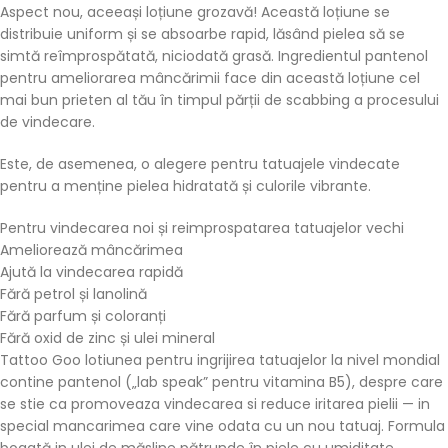
Aspect nou, aceeași loțiune grozavă! Această loțiune se
distribuie uniform și se absoarbe rapid, lăsând pielea să se
simtă reîmprospătată, niciodată grasă. Ingredientul pantenol
pentru ameliorarea mâncărimii face din această loțiune cel
mai bun prieten al tău în timpul părții de scabbing a procesului
de vindecare.
Este, de asemenea, o alegere pentru tatuajele vindecate
pentru a menține pielea hidratată și culorile vibrante.
Pentru vindecarea noi și reimprospatarea tatuajelor vechi
Ameliorează mâncărimea
Ajută la vindecarea rapidă
Fără petrol și lanolină
Fără parfum și coloranți
Fără oxid de zinc și ulei mineral
Tattoo Goo lotiunea pentru ingrijirea tatuajelor la nivel mondial
contine pantenol („lab speak” pentru vitamina B5), despre care
se stie ca promoveaza vindecarea si reduce iritarea pielii — in
special mancarimea care vine odata cu un nou tatuaj. Formula