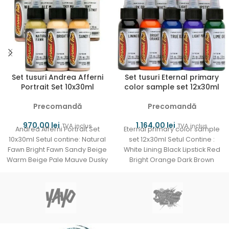
Set tusuri Andrea Afferni
Set tusuri Eternal primary
Portrait Set 10x30ml
color sample set 12x30ml
Precomandă
Precomandă
970,00
lei
1.164,00
lei
TVA inclus
TVA inclus
Andrea Afferni Portrait Set
Eternal primary color sample
10x30ml Setul contine: Natural
set 12x30ml Setul Contine :
Fawn Bright Fawn Sandy Beige
White Lining Black Lipstick Red
Warm Beige Pale Mauve Dusky
Bright Orange Dark Brown
Mauve Light
Caramel Bumble